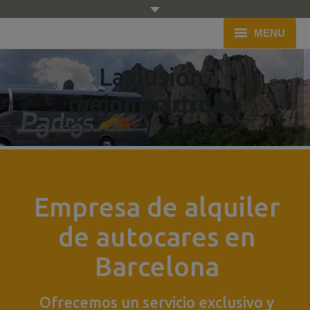
MENU
La ilusión,
Inicio
mejor en grupo
y compartida.
Empresa
Flota
Servicio
Presupuesto
Empresa de alquiler
Blog
de autocares en
Barcelona
Contacto
Ofrecemos un servicio exclusivo y