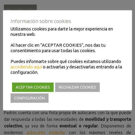
Seguir leyendo
Información sobre cookies
Utilizamos cookies para darte la mejor experiencia en
nuestra web.
Al hacer clic en “ACEPTAR COOKIES”, nos das tu
consentimiento para usar todas las cookies.
Puedes informarte sobre qué cookies estamos utilizando
accediendo aquí
o activarlas y desactivarlas entrando a la
configuración.
ACEPTAR COOKIES
RECHAZAR COOKIES
CONFIGURACIÓN
Padrós cuenta con una flota propia de autocares con la que puede
dar respuesta a todas las necesidades de
movilidad y transporte
colectivo
, ya sea de forma
eventual o regular
. Disponemos de
modernos
autocares estándar
con los máximos niveles de