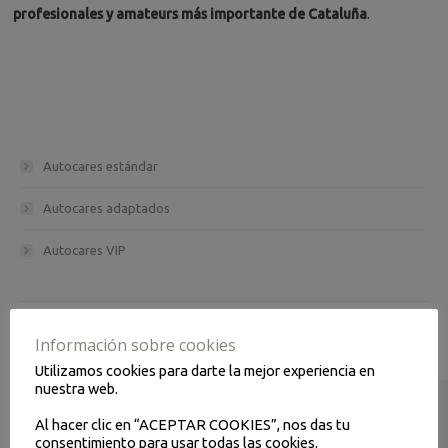
profesionales y amateurs más importante de Cataluña
.
Autocares estándar
Autocares adaptados
Autocares VIP
Información sobre cookies
TRANSPORTAMOS ILUSIONES:
Utilizamos cookies para darte la mejor experiencia en
nuestra web.
Al hacer clic en “ACEPTAR COOKIES”, nos das tu
consentimiento para usar todas las cookies.