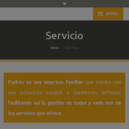
MENU
Inicio
Servicio
Empresa
You are here:
Inicio
Servicio
Flota
Servicio
Presupuesto
Padrós es una empresa familiar
que cuenta con
una estructura estable y claramente definida,
Blog
facilitando así la gestión de todos y cada uno de
Contacto
los servicios que ofrece
.