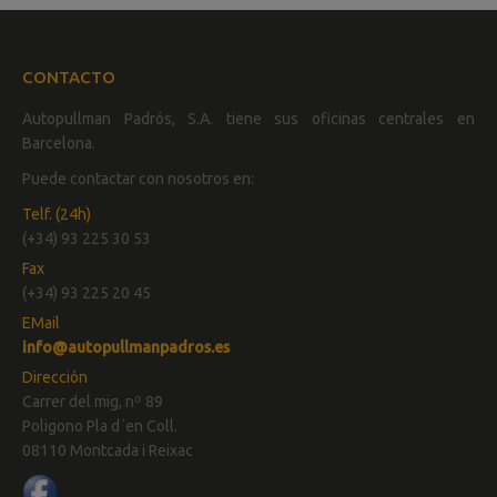
CONTACTO
Autopullman Padrós, S.A. tiene sus oficinas centrales en
Barcelona.
Puede contactar con nosotros en:
Telf. (24h)
(+34) 93 225 30 53
Fax
(+34) 93 225 20 45
EMail
info@autopullmanpadros.es
Dirección
Carrer del mig, nº 89
Poligono Pla d´en Coll.
08110 Montcada i Reixac