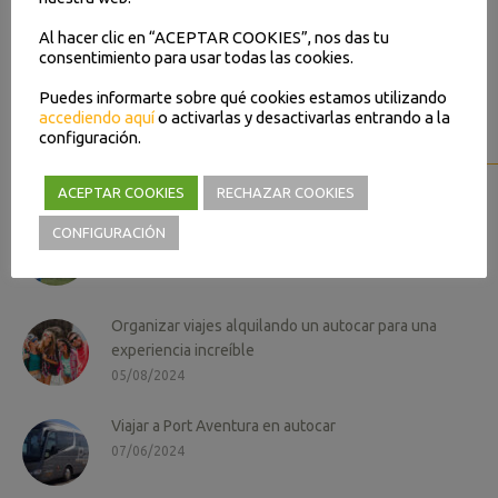
Al hacer clic en “ACEPTAR COOKIES”, nos das tu
Contacto
consentimiento para usar todas las cookies.
Puedes informarte sobre qué cookies estamos utilizando
accediendo aquí
o activarlas y desactivarlas entrando a la
configuración.
Noticias relacionadas
ACEPTAR COOKIES
RECHAZAR COOKIES
Por qué alquilar autocares para equipos deportivos
CONFIGURACIÓN
18/12/2024
Organizar viajes alquilando un autocar para una
experiencia increíble
05/08/2024
Viajar a Port Aventura en autocar
07/06/2024