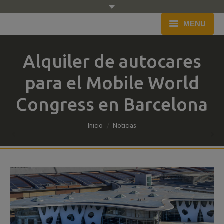
MENU
Inicio
Alquiler de autocares
Empresa
para el Mobile World
Flota
Congress en Barcelona
Servicio
You are here:
Inicio
Noticias
Presupuesto
Blog
Contacto