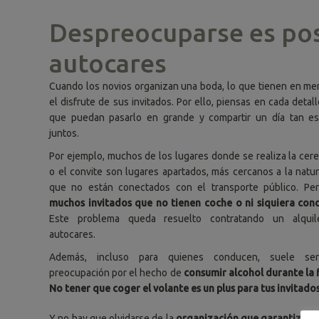
Despreocuparse es posi
autocares
Cuando los novios organizan una boda, lo que tienen en me
el disfrute de sus invitados. Por ello, piensas en cada detal
que puedan pasarlo en grande y compartir un día tan es
juntos.
Por ejemplo, muchos de los lugares donde se realiza la cer
o el convite son lugares apartados, más cercanos a la natur
que no están conectados con el transporte público. Pe
muchos invitados que no tienen coche o ni siquiera con
Este problema queda resuelto contratando un alquil
autocares.
Además, incluso para quienes conducen, suele se
preocupación por el hecho de
consumir alcohol durante la f
No tener que coger el volante es un plus para tus invitados
Y no hay que olvidarse de la
organización que garantiza sa