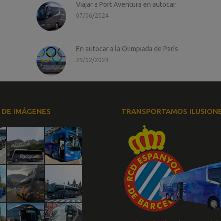
a
Viajar a Port Aventura en autocar
07/06/2024
En autocar a la Olimpiada de París
29/02/2024
 DE IMÁGENES
TRANSPORTAMOS ILUSION