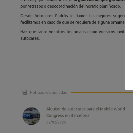
por retrasos o descoordinación del horario planificado.
Desde Autocares Padrós te damos las mejores sugerencias
facilitamos en caso de que se requiera de alguna ornamentac
Haz que tanto vosotros los novios como vuestros invitados
autocares.
Noticias relacionadas
Alquiler de autocares para el Mobile World
Congress en Barcelona
02/02/2026