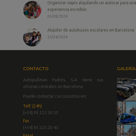
Organizar viajes alquilando un autocar para un
experiencia increíble
05/08/2024
Alquiler de autobuses escolares en Barcelona
25/04/2024
CONTACTO
GALERÍA
Autopullman Padrós, S.A. tiene sus
oficinas centrales en Barcelona.
Puede contactar con nosotros en:
Telf. (24h)
(+34) 93 225 30 53
Fax
(+34) 93 225 20 45
EMail