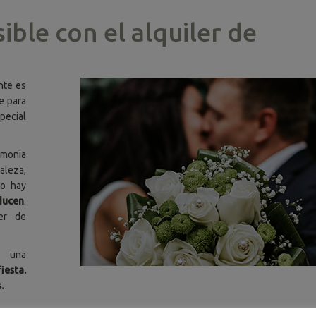
ble con el alquiler de
nte es
le para
pecial
emonia
aleza,
ro hay
ducen
.
er de
r una
iesta.
.
ber que todo el mundo llegará a la misma hora.
Te olvidas de pasar n