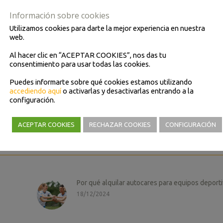
Información sobre cookies
 sobre el tipo de autocares que más te convienen, tarifa e incluso
Utilizamos cookies para darte la mejor experiencia en nuestra
web.
ión especial.
 paséis un día feliz y despreocupado en vuestra boda gracias al alqui
Al hacer clic en “ACEPTAR COOKIES”, nos das tu
consentimiento para usar todas las cookies.
Puedes informarte sobre qué cookies estamos utilizando
accediendo aquí
o activarlas y desactivarlas entrando a la
Contacto
configuración.
ACEPTAR COOKIES
RECHAZAR COOKIES
CONFIGURACIÓN
Por qué alquilar autocares para equipos deport
18/12/2024