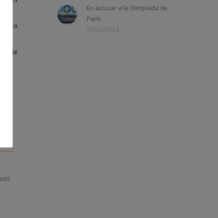
En autocar a la Olimpiada de
París
 te lo
29/02/2024
ler de
ivos