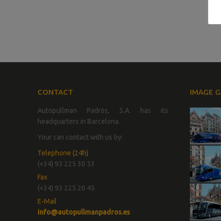
CONTACT
IMAGE G
Autopullman Padrós, S.A. has its
headquarters in Barcelona.
Your can contact with us by:
Telephone (24h)
(+34) 93 225 30 53
Fax
(+34) 93 225 20 45
E-Mail
info@autopullmanpadros.es