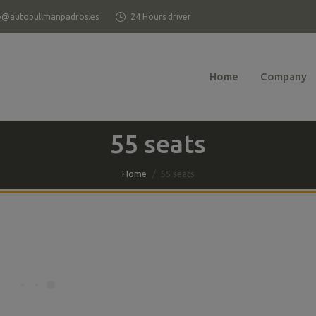
o@autopullmanpadros.es
24 Hours driver
Home
Company
55 seats
Home
55 seats