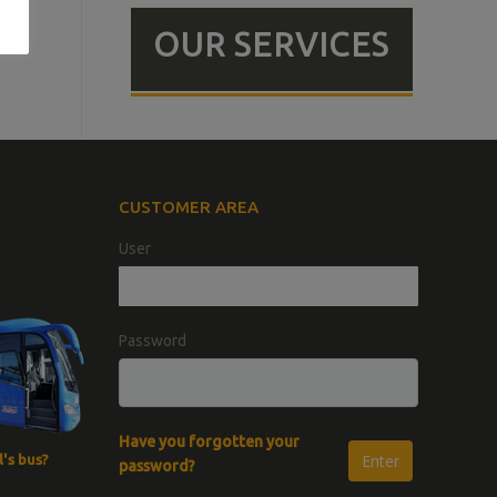
OUR SERVICES
CUSTOMER AREA
User
Password
Have you forgotten your
's bus?
password?