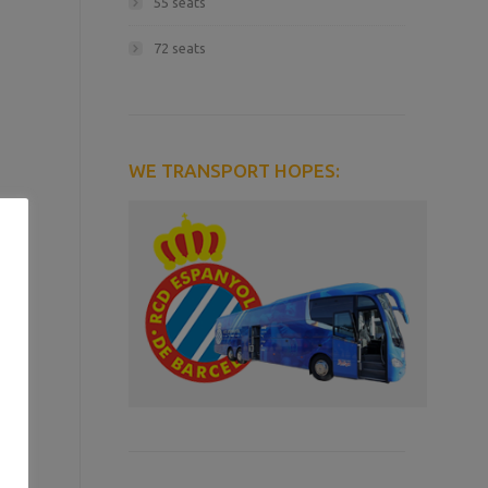
55 seats
72 seats
WE TRANSPORT HOPES: