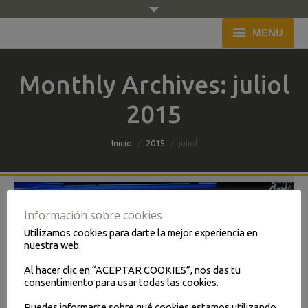
MENU
Inici
Monthly Archives:
juliol
Empresa
2015
Flota
You are here:
Inicio
2015
juliol
Servei
Pressupost
Información sobre cookies
Blog
Utilizamos cookies para darte la mejor experiencia en
nuestra web.
Contacte
Al hacer clic en “ACEPTAR COOKIES”, nos das tu
consentimiento para usar todas las cookies.
Puedes informarte sobre qué cookies estamos utilizando