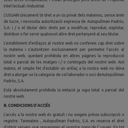
Intel·lectual i Industrial.
L’USUARI únicament té dret a un ús privat dels mateixos, sense ànim
de lucre, i necessita autorització expressa de Autopullman Padrós,
S.A. i / o el titular dels drets per a modificar, reproduir, explotar,
distribuir o fer servir qualsevol altre dret pertanyent al seu titular.
L’establiment d’enllaços al nostre web no confereix cap dret sobre
la mateixa i s’autoritzen exclusivament per permetre l’accés al
nostre web, quedant prohibida en altres pàgines la reproducció
total o parcial de les imatges i / o continguts del nostre web. Així
mateix, el simple fet d’establir un enllaç a la nostra web no dóna
dret a atorgar-se la categoria de col·laborador o soci deAutopullman
Padrós, S.A.
Està absolutament prohibida la imitació ja sigui total o parcial del
nostre web.
B. CONDICIONS D’ACCÉS
L’accés a la nostra web és gratuït i no exigeix prèvia subscripció o
registre. Tanmateix , Autopullman Padrós, S.A. es reserva el dret
d’oferir serveis que requereixin el registre previ de l’ usuari. En tot