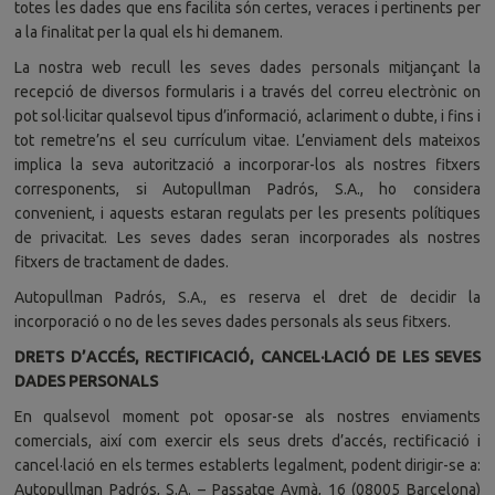
totes les dades que ens facilita són certes, veraces i pertinents per
a la finalitat per la qual els hi demanem.
La nostra web recull les seves dades personals mitjançant la
recepció de diversos formularis i a través del correu electrònic on
pot sol·licitar qualsevol tipus d’informació, aclariment o dubte, i fins i
tot remetre’ns el seu currículum vitae. L’enviament dels mateixos
implica la seva autorització a incorporar-los als nostres fitxers
corresponents, si Autopullman Padrós, S.A., ho considera
convenient, i aquests estaran regulats per les presents polítiques
de privacitat. Les seves dades seran incorporades als nostres
fitxers de tractament de dades.
Autopullman Padrós, S.A., es reserva el dret de decidir la
incorporació o no de les seves dades personals als seus fitxers.
DRETS D’ACCÉS, RECTIFICACIÓ, CANCEL·LACIÓ DE LES SEVES
DADES PERSONALS
En qualsevol moment pot oposar-se als nostres enviaments
comercials, així com exercir els seus drets d’accés, rectificació i
cancel·lació en els termes establerts legalment, podent dirigir-se a:
Autopullman Padrós, S.A. – Passatge Aymà, 16 (08005 Barcelona)