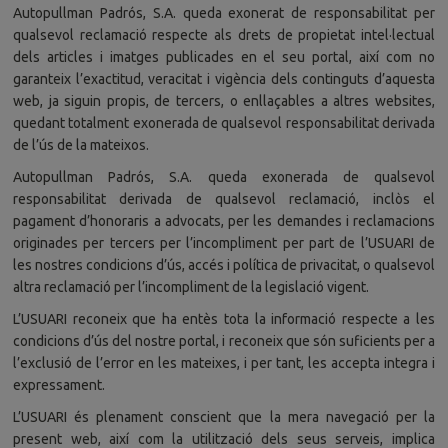
Autopullman Padrós, S.A. queda exonerat de responsabilitat per
qualsevol reclamació respecte als drets de propietat intel·lectual
dels articles i imatges publicades en el seu portal, així com no
garanteix l’exactitud, veracitat i vigència dels continguts d’aquesta
web, ja siguin propis, de tercers, o enllaçables a altres websites,
quedant totalment exonerada de qualsevol responsabilitat derivada
de l’ús de la mateixos.
Autopullman Padrós, S.A. queda exonerada de qualsevol
responsabilitat derivada de qualsevol reclamació, inclòs el
pagament d’honoraris a advocats, per les demandes i reclamacions
originades per tercers per l’incompliment per part de l’USUARI de
les nostres condicions d’ús, accés i política de privacitat, o qualsevol
altra reclamació per l’incompliment de la legislació vigent.
L’USUARI reconeix que ha entès tota la informació respecte a les
condicions d’ús del nostre portal, i reconeix que són suficients per a
l’exclusió de l’error en les mateixes, i per tant, les accepta integra i
expressament.
L’USUARI és plenament conscient que la mera navegació per la
present web, així com la utilització dels seus serveis, implica