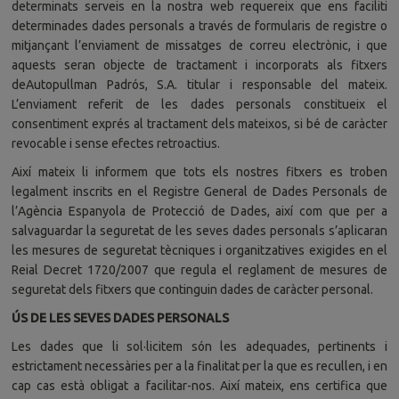
determinats serveis en la nostra web requereix que ens faciliti
determinades dades personals a través de formularis de registre o
mitjançant l’enviament de missatges de correu electrònic, i que
aquests seran objecte de tractament i incorporats als fitxers
deAutopullman Padrós, S.A. titular i responsable del mateix.
L’enviament referit de les dades personals constitueix el
consentiment exprés al tractament dels mateixos, si bé de caràcter
revocable i sense efectes retroactius.
Així mateix li informem que tots els nostres fitxers es troben
legalment inscrits en el Registre General de Dades Personals de
l’Agència Espanyola de Protecció de Dades, així com que per a
salvaguardar la seguretat de les seves dades personals s’aplicaran
les mesures de seguretat tècniques i organitzatives exigides en el
Reial Decret 1720/2007 que regula el reglament de mesures de
seguretat dels fitxers que continguin dades de caràcter personal.
ÚS DE LES SEVES DADES PERSONALS
Les dades que li sol·licitem són les adequades, pertinents i
estrictament necessàries per a la finalitat per la que es recullen, i en
cap cas està obligat a facilitar-nos. Així mateix, ens certifica que