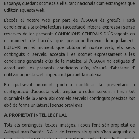
Espanya, quedant sotmesa a ella, tant nacionals com estrangers que
utilitzin aquesta web.
L’accés al nostre web per part de l’USUARI és gratuït i està
condicionat a la prèvia lectura i acceptació integra, expressa i sense
reserves de les presents CONDICIONS GENERALS D’ÚS vigents en
el moment de l’accés, que preguem llegeixi detingudament.
L’USUARI en el moment que utilitza el nostre web, els seus
continguts o serveis, accepta i es sotmet expressament a les
condicions generals d’ús de la mateixa. Si l’USUARI no estigués d’
acord amb les presents condicions d’ús, s’haurà d’abstenir d’
utilitzar aquesta web i operar mitjançant la mateixa.
En qualsevol moment podrem modificar la presentació i
configuració d’aquesta web, ampliar o reduir serveis, i fins i tot
suprimir-la de la Xarxa, així com els serveis i continguts prestats, tot
això de forma unilateral i sense previ avís.
A. PROPIETAT INTEL·LECTUAL
Tots els continguts, textos, imatges, i codis font són propietat de
Autopullman Padrós, S.A. o de tercers als quals s’han adquirit els
seus drets d’explotació, i estan protegits pels drets de Propietat