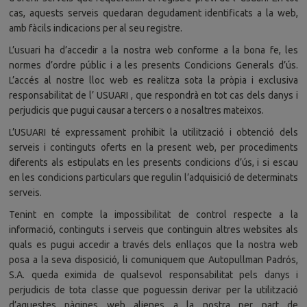
cas, aquests serveis quedaran degudament identificats a la web,
amb fàcils indicacions per al seu registre.
L’usuari ha d’accedir a la nostra web conforme a la bona fe, les
normes d’ordre públic i a les presents Condicions Generals d’ús.
L’accés al nostre lloc web es realitza sota la pròpia i exclusiva
responsabilitat de l’ USUARI , que respondrà en tot cas dels danys i
perjudicis que pugui causar a tercers o a nosaltres mateixos.
L’USUARI té expressament prohibit la utilització i obtenció dels
serveis i continguts oferts en la present web, per procediments
diferents als estipulats en les presents condicions d’ús, i si escau
en les condicions particulars que regulin l’adquisició de determinats
serveis.
Tenint en compte la impossibilitat de control respecte a la
informació, continguts i serveis que continguin altres websites als
quals es pugui accedir a través dels enllaços que la nostra web
posa a la seva disposició, li comuniquem que Autopullman Padrós,
S.A. queda eximida de qualsevol responsabilitat pels danys i
perjudicis de tota classe que poguessin derivar per la utilització
d’aquestes pàgines web alienes a la nostra per part de