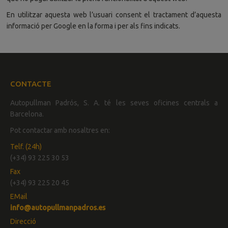
En utilitzar aquesta web l’usuari consent el tractament d’aquesta
informació per Google en la forma i per als fins indicats.
CONTACTE
Autopullman Padrós, S. A. té les seves oficines centrals a
Barcelona.
Pot contactar amb nosaltres en:
Telf. (24h)
(+34) 93 225 30 53
Fax
(+34) 93 225 20 45
EMail
info@autopullmanpadros.es
Direcció