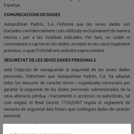
Espanya.
COMUNICACIONS DE DADES
Autopullman Padrós, S.A. l’informa que les seves dades són
tractades confidencialment i són utilitzats exclusivament de manera
interna i per a les finalitats indicades. Per tant, no cedim ni
comuniquem a cap tercer les dades, excepte en els casos legalment
previstos, o quan l’USUARI ens autoritzi expressament.
SEGURETAT DE LES SEVES DADES PERSONALS
Amb l’objectiu de salvaguardar la seguretat de les seves dades
personals, l’informem que Autopullman Padrós, S.A. ha adoptat
totes les mesures de caràcter tècnic i organitzatiu necessàris per
garantir la seguretat de les dades personals subministrades de la
seva alteració, pèrdua, i tractaments o accessos no autoritzats, tal
com exigeix el Reial Decret 1720/2007 regula el reglament de
mesures de seguretat dels fitxers que continguin dades de caràcter
personal.
ACTUALITZACIÓ DE LES SEVES DADES