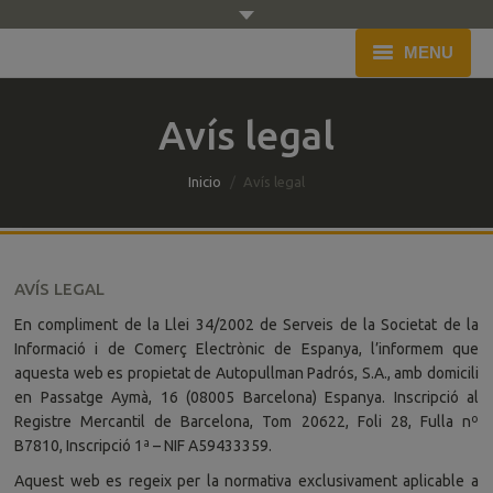
MENU
Inici
Avís legal
Empresa
You are here:
Inicio
Avís legal
Flota
Servei
AVÍS LEGAL
Pressupost
En compliment de la Llei 34/2002 de Serveis de la Societat de la
Informació i de Comerç Electrònic de Espanya, l’informem que
Blog
aquesta web es propietat de Autopullman Padrós, S.A., amb domicili
en Passatge Aymà, 16 (08005 Barcelona) Espanya. Inscripció al
Contacte
Registre Mercantil de Barcelona, Tom 20622, Foli 28, Fulla nº
B7810, Inscripció 1ª – NIF A59433359.
Aquest web es regeix per la normativa exclusivament aplicable a