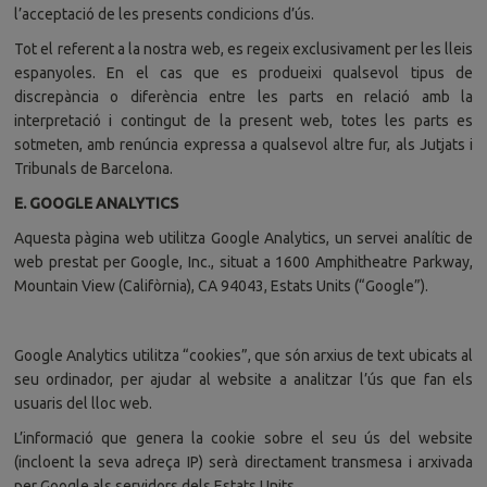
l’acceptació de les presents condicions d’ús.
Tot el referent a la nostra web, es regeix exclusivament per les lleis
espanyoles. En el cas que es produeixi qualsevol tipus de
discrepància o diferència entre les parts en relació amb la
interpretació i contingut de la present web, totes les parts es
sotmeten, amb renúncia expressa a qualsevol altre fur, als Jutjats i
Tribunals de Barcelona.
E. GOOGLE ANALYTICS
Aquesta pàgina web utilitza Google Analytics, un servei analític de
web prestat per Google, Inc., situat a 1600 Amphitheatre Parkway,
Mountain View (Califòrnia), CA 94043, Estats Units (“Google”).
Google Analytics utilitza “cookies”, que són arxius de text ubicats al
seu ordinador, per ajudar al website a analitzar l’ús que fan els
usuaris del lloc web.
L’informació que genera la cookie sobre el seu ús del website
(incloent la seva adreça IP) serà directament transmesa i arxivada
per Google als servidors dels Estats Units.