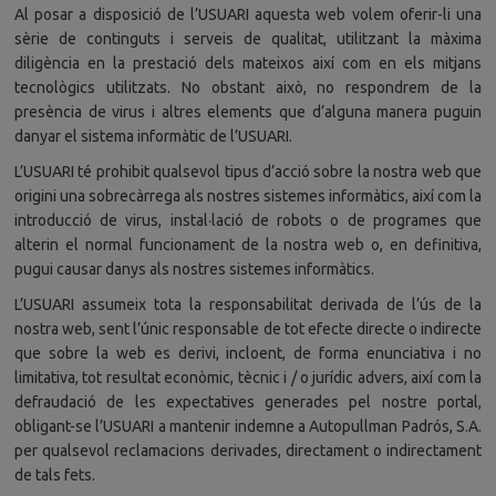
Al posar a disposició de l’USUARI aquesta web volem oferir-li una
sèrie de continguts i serveis de qualitat, utilitzant la màxima
diligència en la prestació dels mateixos així com en els mitjans
tecnològics utilitzats. No obstant això, no respondrem de la
presència de virus i altres elements que d’alguna manera puguin
danyar el sistema informàtic de l’USUARI.
L’USUARI té prohibit qualsevol tipus d’acció sobre la nostra web que
origini una sobrecàrrega als nostres sistemes informàtics, així com la
introducció de virus, instal·lació de robots o de programes que
alterin el normal funcionament de la nostra web o, en definitiva,
pugui causar danys als nostres sistemes informàtics.
L’USUARI assumeix tota la responsabilitat derivada de l’ús de la
nostra web, sent l’únic responsable de tot efecte directe o indirecte
que sobre la web es derivi, incloent, de forma enunciativa i no
limitativa, tot resultat econòmic, tècnic i / o jurídic advers, així com la
defraudació de les expectatives generades pel nostre portal,
obligant-se l’USUARI a mantenir indemne a Autopullman Padrós, S.A.
per qualsevol reclamacions derivades, directament o indirectament
de tals fets.