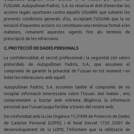
l’USUARI. Autopullman Padrós, S.A. es reserva el dret d’exercitar les
accions legals oportunes contra aquells USUARIS que vulnerin les
presents condicions generals d’ús, acceptant l’USUARI que la no
iniciació d’aquestes accions no constitueix una renúncia formal a les
mateixes, romanent aquestes vigents fins als terminis de
prescripció de les infraccions.
C. PROTECCIÓ DE DADES PERSONALS
La confidencialitat, el secret professional i la seguretat són valors
primordials de Autopullman Padrós, S.A., que assumeix el
compromís de garantir la privacitat de l’usuari en tot moment i en
totes les interaccions amb aquell.
Autopullman Padrós, S.A. assumeix també el compromís de no
recaptar informació innecessària sobre l’Usuari. Així mateix , ens
comprometem a tractar amb extrema diligència la informació
personal que l’usuari pugui facilitar a través del nostre web.
De conformitat amb la Llei Orgànica 15 /1999 de Protecció de Dades
de Caràcter Personal (LOPD), i el Reial Decret 1720 /2007 de
desenvolupament de la LOPD, l’informem que la utilització de